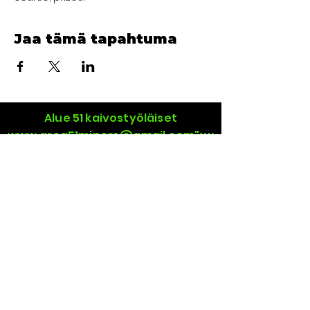
Jaa tämä tapahtuma
Alue 51 kaivostyöläiset
www.area51miners
@gmail.com">
w
ww.area51miners
@gmail.com