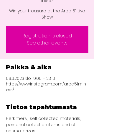
iners/
Win your treasure at the Area 51 Live
Show
Registration is closed
See other events
Paikka & aika
09.6.2023 klo 19.00 – 23.10
https://www.instagram.com/area51min
ers/
Tietoa tapahtumasta
Herkimers,  self collected materials, 
personal collection items and of 
course, prizes!