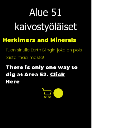
Alue 51
kaivostyöläiset
Herkimers and Minerals
Tuon sinulle Earth Blingin, joka on pois
tästä maailmasta!
There is only one way to
dig at Area 52.
Click
Here
n
ot not e