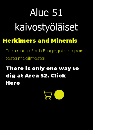
Alue 51
kaivostyöläiset
Herkimers and Minerals
Tuon sinulle Earth Blingin, joka on pois
tästä maailmasta!
There is only one way to
dig at Area 52.
Click
Here
n
ot not e