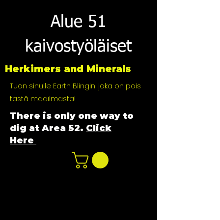
Alue 51
kaivostyöläiset
Herkimers and Minerals
Tuon sinulle Earth Blingin, joka on pois
tästä maailmasta!
There is only one way to
dig at Area 52.
Click
Here
n
ot not e