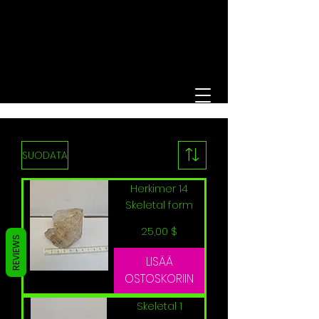
SUODATA
Herkimer 14
Skeletal form
Hinta
25,00 $
REVIEWS
LISÄÄ
OSTOSKORIIN
Skeletal 1