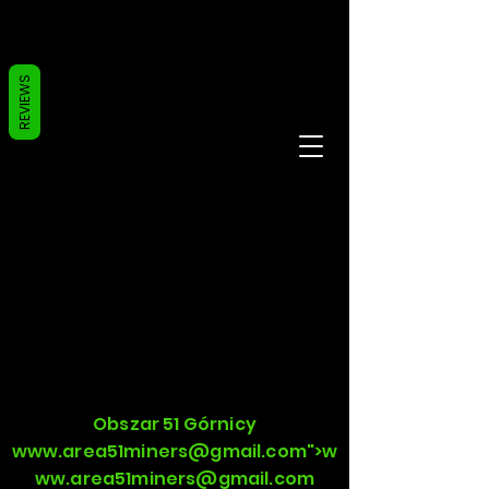
REVIEWS
Obszar 51 Górnicy
www.area51miners
@gmail.com">
w
ww.area51miners
@gmail.com