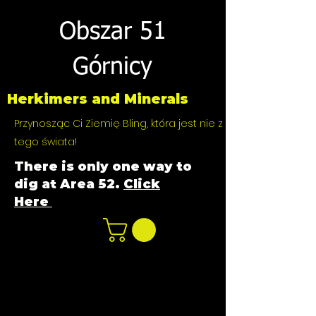
Obszar 51
Górnicy
Herkimers and Minerals
Przynosząc Ci Ziemię Bling, która jest nie z
tego świata!
There is only one way to
dig at Area 52.
Click
Here
n
ot not e