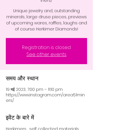
iners/
Unique jewelry and, outstanding
minerals, large druse pieces, previews
of upcoming wares, raffles, laughs and
of course Herkimer Diamonds!
Registration is closed
See other events
समय और स्थान
19 मई 2023, 7:00 pm – 11:10 pm
https://www.instagram.com/area51min
ers/
इवेंट के बारे में
Herkimers,  self collected materials, 