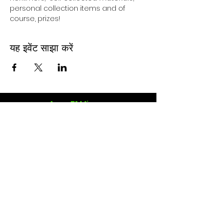
personal collection items and of 
course, prizes!
यह इवेंट साझा करें
Area 51 Miners
www.area51miners@gmail.com