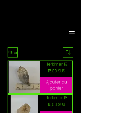
Filtrer
Herkimer 19
Prix
15,00 $US
Ajouter au
panier
Herkimer 18
Prix
15,00 $US