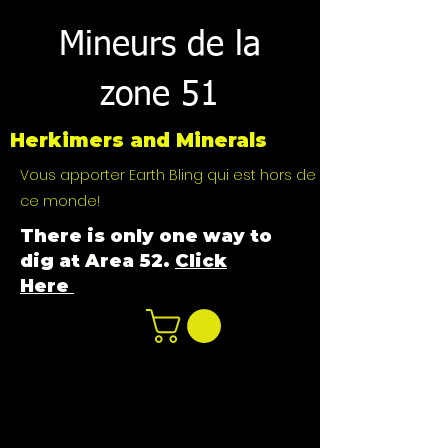
Mineurs de la
zone 51
Herkimers and Minerals
Vous apporter Earth Bling qui est hors de
ce monde!
There is only one way to
dig at Area 52.
Click
Here
n
ot not e