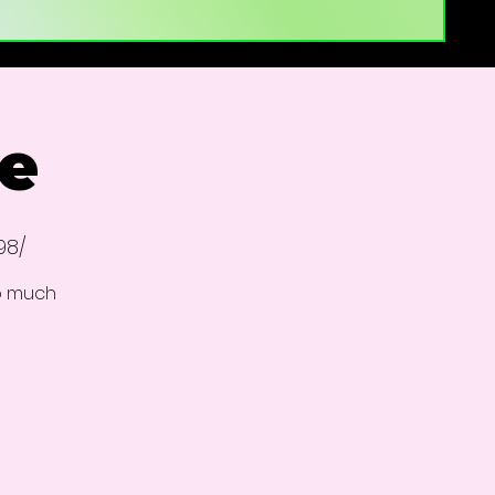
le
98/
so much