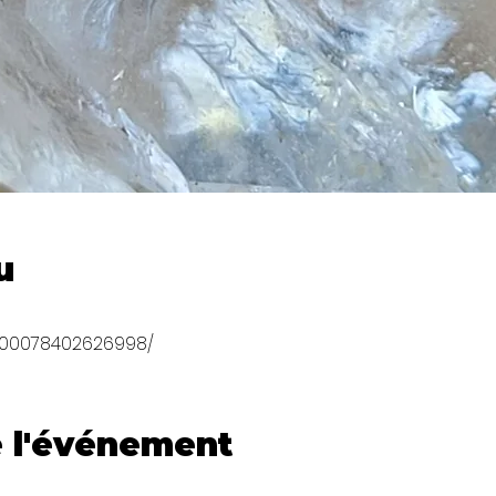
u
/100078402626998/
 l'événement