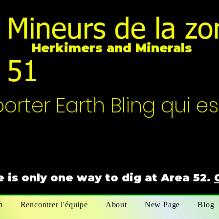
Mineurs de la zo
Herkimers and Minerals
51
rter Earth Bling qui es
 is only one way to dig at Area 52.
n
Rencontrer l'équipe
About
New Page
Blog