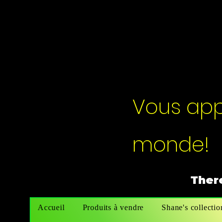
Vous appo
monde!
There
Accueil
Produits à vendre
Shane's collectio