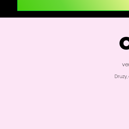
O
ve
Druzy,