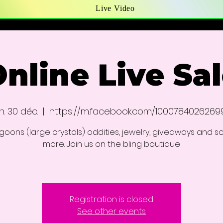
Live Video
nline Live Sa
n. 30 déc.
  |  
https://m.facebook.com/1000784026269
 goons (large crystals) oddities, jewelry, giveaways and 
more. Join us on the bling boutique
Registration is closed
See other events