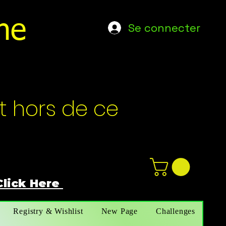
ne
Se connecter
t hors de ce
Click Here
n
ot not e
Registry & Wishlist
New Page
Challenges