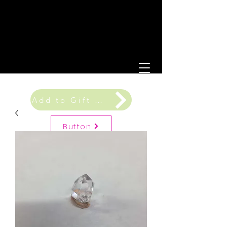
Add to Gift Registry
Button
Gift