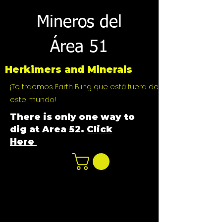
Mineros del
Área 51
Herkimers and Minerals
¡Te traemos Earth Bling que está fuera de
este mundo!
There is only one way to
dig at Area 52.
Click
Here
n
ot not e