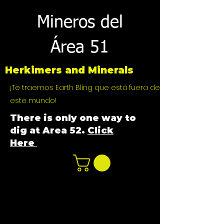
Mineros del
Área 51
Herkimers and Minerals
¡Te traemos Earth Bling que está fuera de
este mundo!
There is only one way to
dig at Area 52.
Click
Here
n
ot not e